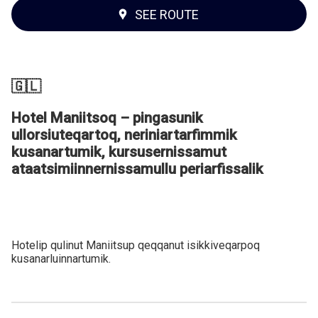
SEE ROUTE
🇬🇱
Hotel Maniitsoq – pingasunik
ullorsiuteqartoq, neriniartarfimmik
kusanartumik, kursusernissamut
ataatsimiinnernissamullu periarfissalik
Hotelip qulinut Maniitsup qeqqanut isikkiveqarpoq
kusanarluinnartumik.