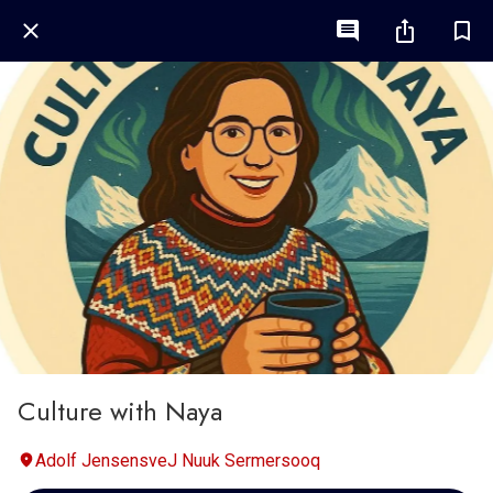
Culture with Naya
Adolf JensensveJ Nuuk Sermersooq