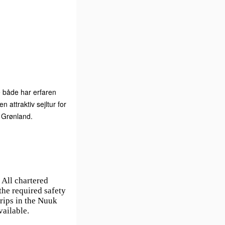
de både har erfaren
attraktiv sejltur for
 Grønland.
 All chartered
he required safety
trips in the Nuuk
ailable.