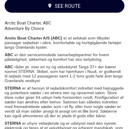
SEE ROUTE
Arctic Boat Charter, ABC
Adventure By Choice
Arctic Boat Charter A/S (ABC)
er et selskab som tilbyder
passager sejladser i sikre, komfortable og hurtigtgående fartøjer
langs Grønlands kyster.
ABC
er den servicemindede samarbejdspartner for hvem
pålidelighed, sikkerhed og komfort har stor betydning.
ABC
råder pt. over en ny og veludstyret Targa 37+ der bærer
navnet STERNA. Skibet, som har hjemhavn i Nuuk, er godkendt
til sejlads med 12 passagerer samt 1-2 tons gods hele året langs
Grønlands vestkyst.
STERNA
er af hensyn til sejladskomfort indrettet med højryggede
og justerbare sæder i en ekstra stor og opvarmet salon. Store
klare ruder giver frit udsyn hele horisonten rundt. Konfiguration af
sæder kan ændres efter behov. Salonen kan således indrettes
med fremadrettede sæder som i et fly, eller hvor nogle sæder er
vendt så man sidder ansigt til ansigt om et lille bord. Sæderne
kan også afmonteres så der er plads til gods eller bårer.
STERNA
er uhyre velsejlende og er udstyret med den nyeste
elektronik og føres af et veluddannet og erfarent mandskab, som