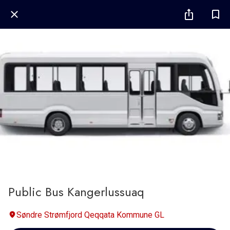
Public Bus Kangerlussuaq
Søndre Strømfjord Qeqqata Kommune GL