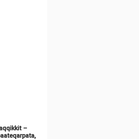
taqqikkit –
paateqarpata,