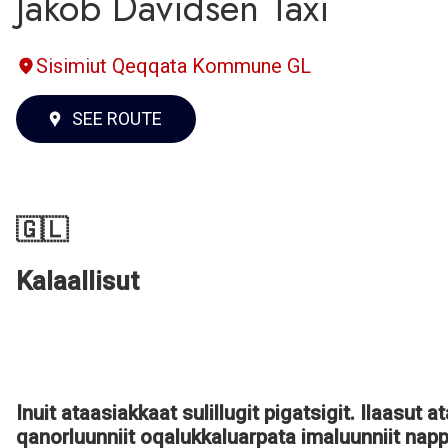
Jakob Davidsen Taxi
Sisimiut Qeqqata Kommune GL
SEE ROUTE
🇬🇱
Kalaallisut
Inuit ataasiakkaat sulillugit pigatsigit. Ilaasut a
qanorluunniit oqalukkaluarpata imaluunniit nap