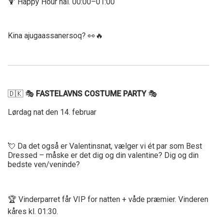
🍹 Happy Hour nal. 00:00–01:00
Kina ajugaassanersoq? 👀🔥
🇩🇰 🎭
FASTELAVNS COSTUME PARTY
🎭
Lørdag nat den 14. februar
💘 Da det også er Valentinsnat, vælger vi ét par som Best
Dressed – måske er det dig og din valentine? Dig og din
bedste ven/veninde?
🏆 Vinderparret får VIP for natten + våde præmier. Vinderen
kåres kl. 01:30.