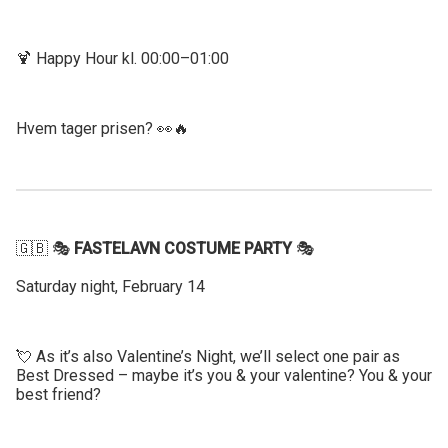
🍹 Happy Hour kl. 00:00–01:00
Hvem tager prisen? 👀🔥
🇬🇧 🎭
FASTELAVN COSTUME PARTY
🎭
Saturday night, February 14
💘 As it’s also Valentine’s Night, we’ll select one pair as
Best Dressed – maybe it’s you & your valentine? You & your
best friend?