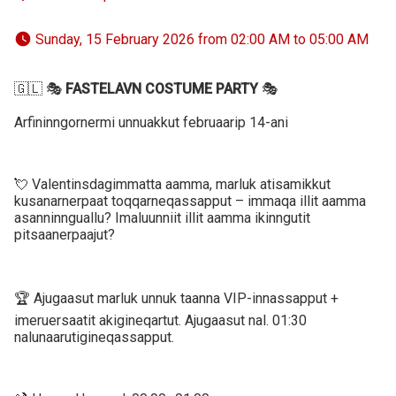
 Sunday, 15 February 2026 from 02:00 AM to 05:00 AM 
🇬🇱 🎭
FASTELAVN COSTUME PARTY
🎭
Arfininngornermi unnuakkut februaarip 14-ani
💘 Valentinsdagimmatta aamma, marluk atisamikkut
kusanarnerpaat toqqarneqassapput – immaqa illit aamma
asanninnguallu? Imaluunniit illit aamma ikinngutit
pitsaanerpaajut?
🏆 Ajugaasut marluk unnuk taanna VIP-innassapput +
imeruersaatit akigineqartut. Ajugaasut nal. 01:30
nalunaarutigineqassapput.