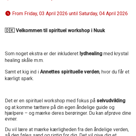
 From Friday, 03 April 2026 until Saturday, 04 April 2026 
🇩🇰 Velkommen til spirituel workshop i Nuuk
Som noget ekstra er der inkluderet
lydhealing
med krystal
healing skåle m.m.
Samt et kig ind i
Annettes spirituelle verden
, hvor du får et
kærligt spark.
Det er en spirituel workshop med fokus på
selvudvikling
og at komme tættere på din egen åndelige guide og
hjælpere – og mærke deres berøringer. Du kan afprøve dine
evner.
Du vil lære at mærke kærligheden fra den åndelige verden,
så den føles sand og rigtig for dig. Det vil give dig et