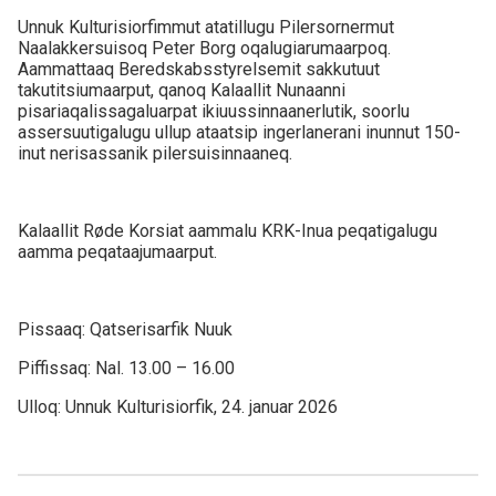
Unnuk Kulturisiorfimmut atatillugu Pilersornermut
Naalakkersuisoq Peter Borg oqalugiarumaarpoq.
Aammattaaq Beredskabsstyrelsemit sakkutuut
takutitsiumaarput, qanoq Kalaallit Nunaanni
pisariaqalissagaluarpat ikiuussinnaanerlutik, soorlu
assersuutigalugu ullup ataatsip ingerlanerani inunnut 150-
inut nerisassanik pilersuisinnaaneq.
Kalaallit Røde Korsiat aammalu KRK-Inua peqatigalugu
aamma peqataajumaarput.
Pissaaq: Qatserisarfik Nuuk
Piffissaq: Nal. 13.00 – 16.00
Ulloq: Unnuk Kulturisiorfik, 24. januar 2026