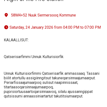
58M4+52 Nuuk Sermersooq Kommune
 Saturday, 24 January 2026 from 04:00 PM to 07:00 PM 
KALAALLISUT:
Qatserisarfimmi Unnuk Kulturisiorfik
Unnuk Kulturisiorfimmi Qatserisarfik ammassaaq. Tassani
biilit atortullu assigiinngitsut takuneqarsinnaajumaarput.
Periarfissaajumaarpoq sulisut naapinnissaat,
titartaasoqarsinnaajumaarpoq,
pujorsiortuusaartoqarsinnaavoq, silalu ajussanngippat
qutsissumi annaassiniartartut takutitsiumaarput.