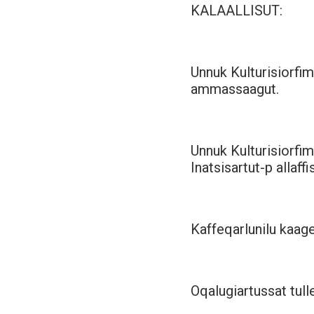
KALAALLISUT:
Unnuk Kulturisiorfi
ammassaagut.
Unnuk Kulturisiorfim
Inatsisartut-p allaf
Kaffeqarlunilu kaa
Oqalugiartussat tulle