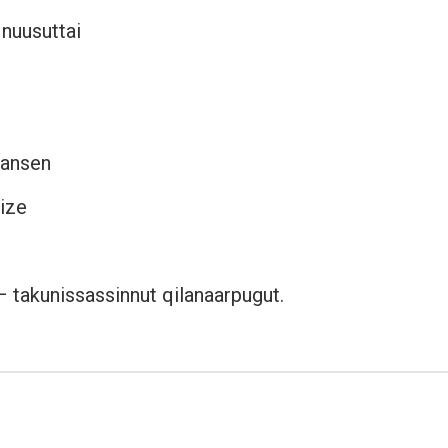
nuusuttai
Hansen
ize
– takunissassinnut qilanaarpugut.