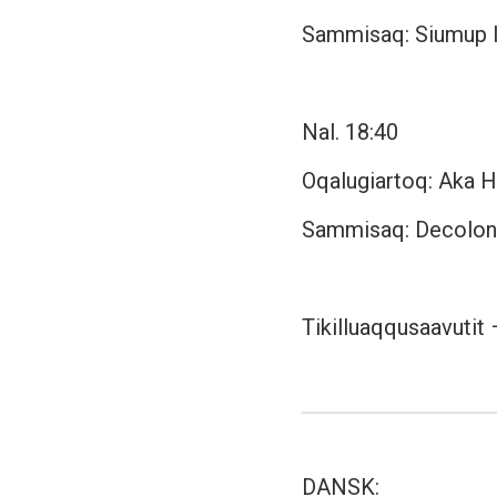
Sammisaq: Siumup I
Nal. 18:40
Oqalugiartoq: Aka 
Sammisaq: Decolon
Tikilluaqqusaavutit 
DANSK: