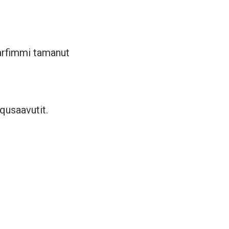
qarfimmi tamanut
qusaavutit.