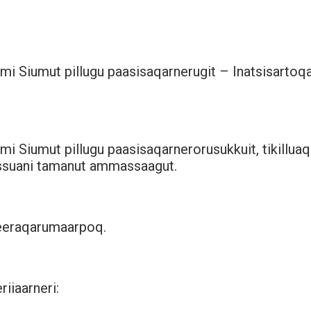
mmi Siumut pillugu paasisaqarnerugit – Inatsisarto
mi Siumut pillugu paasisaqarnerorusukkuit, tikilluaq
fissuani tamanut ammassaagut.
geeraqarumaarpoq.
riiaarneri: