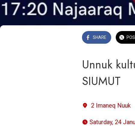
SHARE
POS
Unnuk kultu
SIUMUT
2 Imaneq Nuuk
 Saturday, 24 Ja