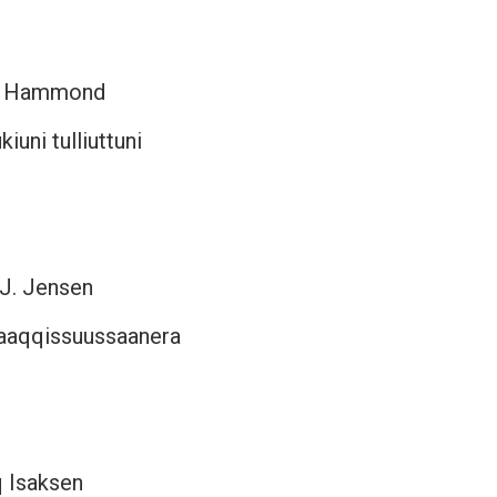
qa Hammond
uni tulliuttuni
 J. Jensen
aaqqissuussaanera
q Isaksen