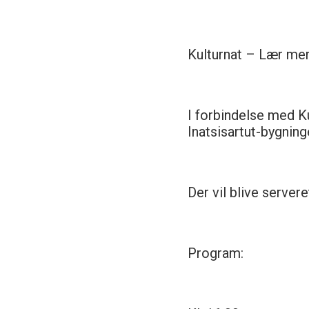
Kulturnat – Lær mer
I forbindelse med Ku
Inatsisartut-bygning
Der vil blive server
Program: