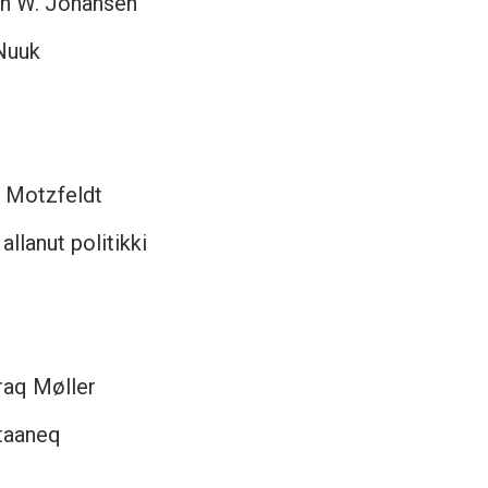
en W. Johansen
Nuuk
n Motzfeldt
llanut politikki
raq Møller
itaaneq