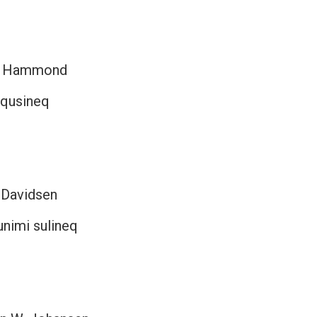
qa Hammond
qqusineq
 Davidsen
imi sulineq