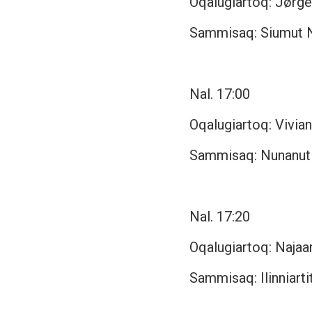
Oqalugiartoq: Jørg
Sammisaq: Siumut 
Nal. 17:00
Oqalugiartoq: Vivia
Sammisaq: Nunanut a
Nal. 17:20
Oqalugiartoq: Najaa
Sammisaq: Ilinniart