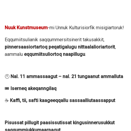
Nuuk Kunstmuseum
-mi Unnuk Kulturisiorfik misigiartoruk!
Eqqumiitsulianik saqqummersitsinerit takusakkit,
pinnersaasiortartoq peqatigalugu nittaalalioriartorit
,
aammalu
eqqumiitsuliortoq naapillugu
.
🕚
Nal. 11 ammassaagut – nal. 21 tungaanut ammalluta
🎟
Iserneq akeqanngilaq
☕
Kaffi, tii, safti kaageeqqallu sassaalliutaassapput
Pisussat pillugit paasissutissat kingusinnerusukkut
saqqummiukkumaarpagut.