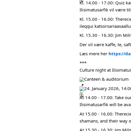
Kl. 14.00 - 17.00: Quiz 
Ilisimatusarfik vil være t
Kl. 15.00 - 16.00: There
ileqqui katsorsariaasaall
Kl. 15.30 - 16.30: Jim Miln
Der vil være kaffe, te, saf
Læs mere her
https://da
***
Culture night at Ilisimatu
Canteen & auditorium
24. January 2026, 14:0
At 14.00 - 17.00: Take ou
Ilisimatusarfik will be ava
At 15.00 - 16.00: Thereci
shamans, and their way o
At 15.30 - 16.30: Jim Miln