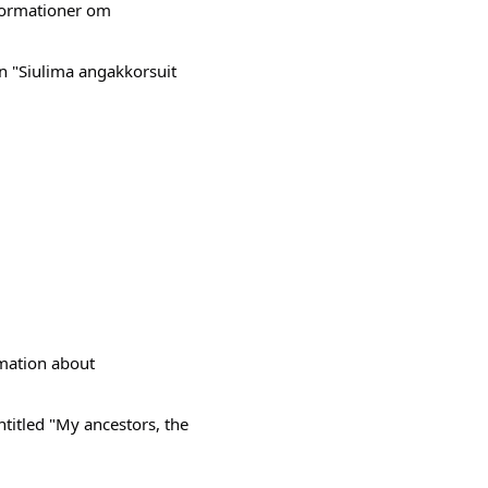
nformationer om
n "Siulima angakkorsuit
rmation about
titled "My ancestors, the