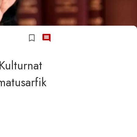
 Kulturnat
imatusarfik