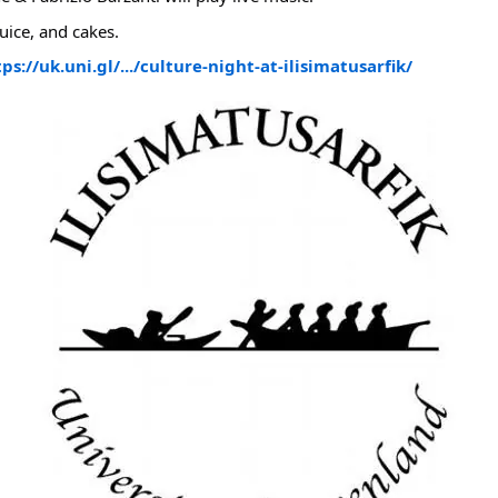
juice, and cakes.
ps://uk.uni.gl/.../culture-night-at-ilisimatusarfik/