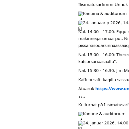
Ilisimatusarfimmi Unnuk K
Kantiina & auditorium
24. januaarip 2026, 14
Nal. 14.00 - 17.00: Eqqu
makinneqarumaarput. Nitta
pissarsisoqarsinnaassaaq
Nal. 15.00 - 16.00: Ther
katsorsariaasaallu".
Nal. 15.30 - 16.30: Jim Mi
Kaffi tii safti kagillu sas
Atuaruk
https://www.uni
***
Kulturnat på Ilisimatusarf
Kantine & auditorium
24. januar 2026, 14.00