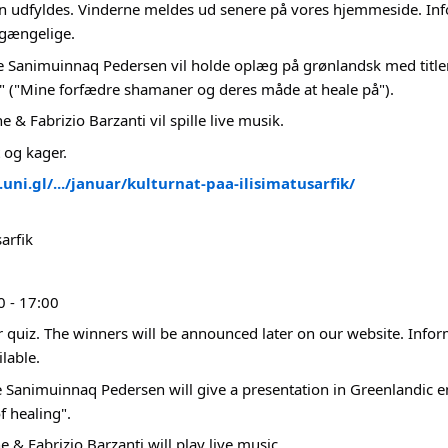
kan udfyldes. Vinderne meldes ud senere på vores hjemmeside. I
ilgængelige.
cie Sanimuinnaq Pedersen vil holde oplæg på grønlandsk med title
u" ("Mine forfædre shamaner og deres måde at heale på").
e & Fabrizio Barzanti vil spille live musik.
t og kager.
.uni.gl/.../januar/kulturnat-paa-ilisimatusarfik/
sarfik
0 - 17:00
r quiz. The winners will be announced later on our website. Info
ilable.
e Sanimuinnaq Pedersen will give a presentation in Greenlandic en
f healing".
e & Fabrizio Barzanti will play live music.