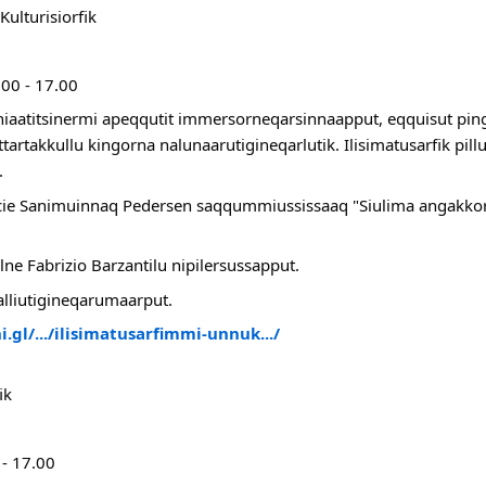
ulturisiorfik
.00 - 17.00
iniaatitsinermi apeqqutit immersorneqarsinnaapput, eqquisut pin
rtakkullu kingorna nalunaarutigineqarlutik. Ilisimatusarfik pill
.
ecie Sanimuinnaq Pedersen saqqummiussissaaq "Siulima angakkors
lne Fabrizio Barzantilu nipilersussapput.
saalliutigineqarumaarput.
.gl/.../ilisimatusarfimmi-unnuk.../
ik
 - 17.00