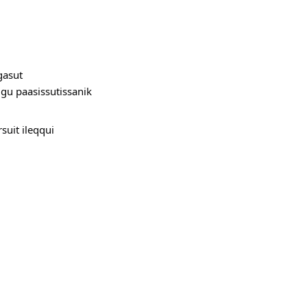
gasut
ugu paasissutissanik
uit ileqqui