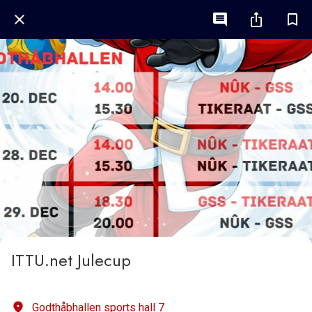
ITTU.net Julecup
Godthåbhallen sports hall 7