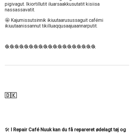
pigivagut. Ikiortillutit iluarsaakkusutatit kisiisa
nassassavatit.
🤩 Kajumissutsinnik ikiuutaarusussaguit cafémi
ikiuutaanissannut tikilluaqqusaajuaannarputit.
🧶🧶🧶🧶🧶🧶🧶🧶🧶🧶🧶🧶🧶🧶🧶🧶🧶🧶🧶
🇩🇰
🛠
I Repair Café Nuuk kan du få repareret ødelagt tøj og