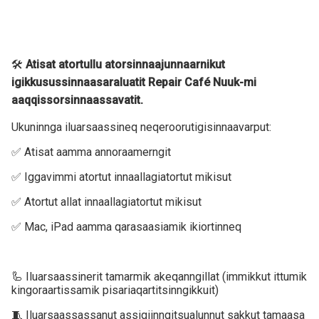
🛠
Atisat atortullu atorsinnaajunnaarnikut
igikkusussinnaasaraluatit Repair Café Nuuk-mi
aaqqissorsinnaassavatit.
Ukuninnga iluarsaassineq neqeroorutigisinnaavarput:
✅ Atisat aamma annoraamerngit
✅ Iggavimmi atortut innaallagiatortut mikisut
✅ Atortut allat innaallagiatortut mikisut
✅ Mac, iPad aamma qarasaasiamik ikiortinneq
🦾 Iluarsaassinerit tamarmik akeqanngillat (immikkut ittumik
kingoraartissamik pisariaqartitsinngikkuit)
🧵 Iluarsaassassanut assigiinngitsualunnut sakkut tamaasa