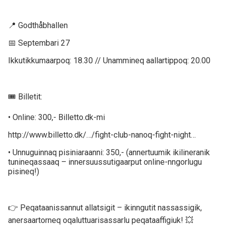
📍 Godthåbhallen
📅 Septembari 27
Ikkutikkumaarpoq: 18.30 // Unammineq aallartippoq: 20.00
🎟️ Billetit:
• Online: 300,- Billetto.dk-mi
http://www.billetto.dk/…/fight-club-nanoq-fight-night…
• Unnuguinnaq pisiniaraanni: 350,- (annertuumik ikilineranik
tunineqassaaq – innersuussutigaarput online-nngorlugu
pisineq!)
👉 Peqataanissannut allatsigit – ikinngutit nassassigik,
anersaartorneq oqaluttuarisassarlu peqataaffigiuk! 💥