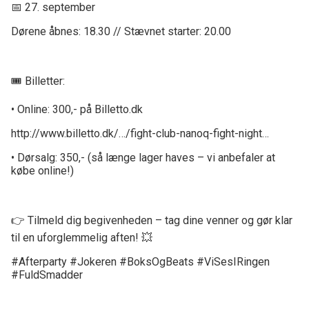
📅 27. september
Dørene åbnes: 18.30 // Stævnet starter: 20.00
🎟️ Billetter:
• Online: 300,- på Billetto.dk
http://www.billetto.dk/…/fight-club-nanoq-fight-night…
• Dørsalg: 350,- (så længe lager haves – vi anbefaler at
købe online!)
👉 Tilmeld dig begivenheden – tag dine venner og gør klar
til en uforglemmelig aften! 💥
#Afterparty #Jokeren #BoksOgBeats #ViSesIRingen
#FuldSmadder