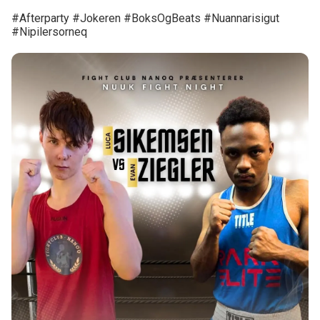
#Afterparty #Jokeren #BoksOgBeats #Nuannarisigut
#Nipilersorneq