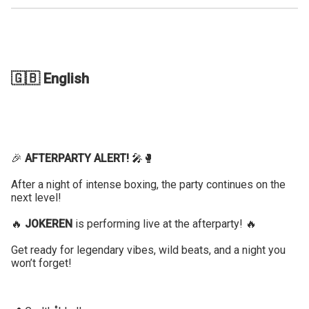
🇬🇧 English
🎉
AFTERPARTY ALERT!
🎤🥊
After a night of intense boxing, the party continues on the
next level!
🔥
JOKEREN
is performing live at the afterparty! 🔥
Get ready for legendary vibes, wild beats, and a night you
won’t forget!