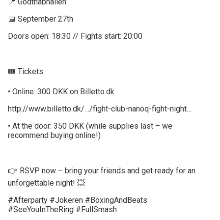
📍 Godthåbhallen
📅 September 27th
Doors open: 18:30 // Fights start: 20:00
🎟️ Tickets:
• Online: 300 DKK on Billetto.dk
http://www.billetto.dk/…/fight-club-nanoq-fight-night…
• At the door: 350 DKK (while supplies last – we
recommend buying online!)
👉 RSVP now – bring your friends and get ready for an
unforgettable night! 💥
#Afterparty #Jokeren #BoxingAndBeats
#SeeYouInTheRing #FullSmash