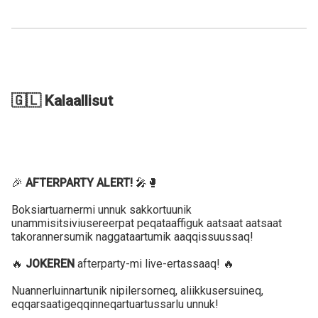
🇬🇱 Kalaallisut
🎉
AFTERPARTY ALERT!
🎤🥊
Boksiartuarnermi unnuk sakkortuunik
unammisitsiviusereerpat peqataaffiguk aatsaat aatsaat
takorannersumik naggataartumik aaqqissuussaq!
🔥
JOKEREN
afterparty-mi live-ertassaaq! 🔥
Nuannerluinnartunik nipilersorneq, aliikkusersuineq,
eqqarsaatigeqqinneqartuartussarlu unnuk!