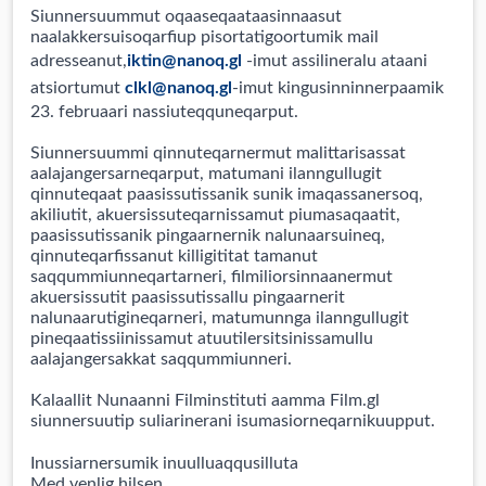
Siunnersuummut oqaaseqaataasinnaasut
naalakkersuisoqarfiup pisortatigoortumik mail
adresseanut,
iktin@nanoq.gl
-imut assilineralu ataani
atsiortumut
clkl@nanoq.gl
-imut kingusinninnerpaamik
23. februaari nassiuteqquneqarput.
Siunnersuummi qinnuteqarnermut malittarisassat
aalajangersarneqarput, matumani ilanngullugit
qinnuteqaat paasissutissanik sunik imaqassanersoq,
akiliutit, akuersissuteqarnissamut piumasaqaatit,
paasissutissanik pingaarnernik nalunaarsuineq,
qinnuteqarfissanut killigititat tamanut
saqqummiunneqartarneri, filmiliorsinnaanermut
akuersissutit paasissutissallu pingaarnerit
nalunaarutigineqarneri, matumunnga ilanngullugit
pineqaatissiinissamut atuutilersitsinissamullu
aalajangersakkat saqqummiunneri.
Kalaallit Nunaanni Filminstituti aamma Film.gl
siunnersuutip suliarinerani isumasiorneqarnikuupput.
Inussiarnersumik inuulluaqqusilluta
Med venlig hilsen