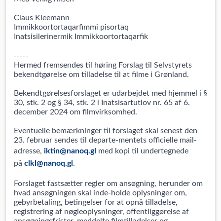
Claus Kleemann
Immikkoortortaqarfimmi pisortaq
Inatsisilerinermik Immikkoortortaqarfik
-----
Hermed fremsendes til høring Forslag til Selvstyrets
bekendtgørelse om tilladelse til at filme i Grønland.
Bekendtgørelsesforslaget er udarbejdet med hjemmel i §
30, stk. 2 og § 34, stk. 2 i Inatsisartutlov nr. 65 af 6.
december 2024 om filmvirksomhed.
Eventuelle bemærkninger til forslaget skal senest den
23. februar sendes til departe-mentets officielle mail-
adresse,
iktin@nanoq.gl
med kopi til undertegnede
på
clkl@nanoq.gl
.
Forslaget fastsætter regler om ansøgning, herunder om
hvad ansøgningen skal inde-holde oplysninger om,
gebyrbetaling, betingelser for at opnå tilladelse,
registrering af nøgleoplysninger, offentliggørelse af
ansøgningsfrister, meddelte filmtilladelser og