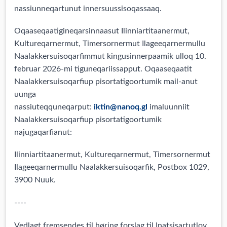
nassiunneqartunut innersuussisoqassaaq.
Oqaaseqaatigineqarsinnaasut Ilinniartitaanermut,
Kultureqarnermut, Timersornermut Ilageeqarnermullu
Naalakkersuisoqarfimmut kingusinnerpaamik ulloq 10.
februar 2026-mi tiguneqariissapput. Oqaaseqaatit
Naalakkersuisoqarfiup pisortatigoortumik mail-anut
uunga
nassiuteqquneqarput:
iktin@nanoq.gl
imaluunniit
Naalakkersuisoqarfiup pisortatigoortumik
najugaqarfianut:
Ilinniartitaanermut, Kultureqarnermut, Timersornermut
Ilageeqarnermullu Naalakkersuisoqarfik, Postbox 1029,
3900 Nuuk.
----
Vedlagt fremsendes til høring forslag til Inatsisartutlov