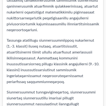
tassaavoq tamakkiinerusumik sammisumik sulinermullu
qaninnerusumik atuarfimmik qulakkeerinissaq, atuartut
nukarlerni oqaatsitigut matematikkimilu piginnaasaat
nukittorsarneqarlutik peqatigisaanillu angajullerni
piviusorsiortumik kajumissaasumillu ilinniartitsinissamik
neqeroortoqarluni.
Tassunga atatillugu siunnersuummiippoq nukarlernut
(1.-3. klassit) iluseq nutaaq, atuartitsissutit,
atuartitsinermi tiimit ullullu atuarfiusut amerlassusii
ikilisinneqassasut. Aammattaaq kommunini
inuussutissarsiorneq pillugu klassinik angajullerni (9.-10.
klassini) inuussutissarsiutinut sammisumik
ingerlataqarnissamut neqerooruteqarnissamut
periarfissaq saqqummiunneqarpoq.
Siunnersuummut tunngavigineqartoq, siunnersuummi
siunertaq siunnersuutillu imarisai pillugit
siunnersuummut nassuiaatinut ilanngullugit