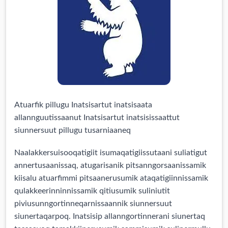
Atuarfik pillugu Inatsisartut inatsisaata
allannguutissaanut Inatsisartut inatsisissaattut
siunnersuut pillugu tusarniaaneq
Naalakkersuisooqatigiit isumaqatigiissutaani suliatigut
annertusaanissaq, atugarisanik pitsanngorsaanissamik
kiisalu atuarfimmi pitsaanerusumik ataqatigiinnissamik
qulakkeerinninnissamik qitiusumik suliniutit
piviusunngortinneqarnissaannik siunnersuut
siunertaqarpoq. Inatsisip allanngortinnerani siunertaq