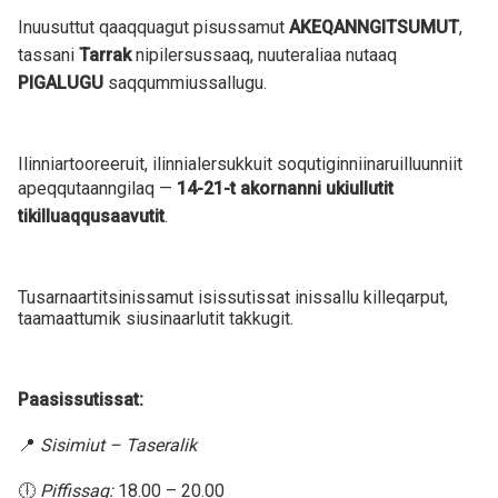
Inuusuttut qaaqquagut pisussamut
AKEQANNGITSUMUT
,
tassani
Tarrak
nipilersussaaq, nuuteraliaa nutaaq
PIGALUGU
saqqummiussallugu.
Ilinniartooreeruit, ilinnialersukkuit soqutiginniinaruilluunniit
apeqqutaanngilaq —
14-21-t akornanni ukiullutit
tikilluaqqusaavutit
.
Tusarnaartitsinissamut isissutissat inissallu killeqarput,
taamaattumik siusinaarlutit takkugit.
Paasissutissat:
📍
Sisimiut – Taseralik
🕕
Piffissaq:
18.00 – 20.00