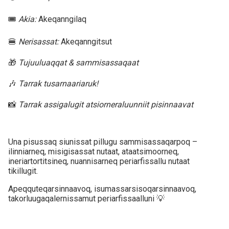
🎟️
Akia:
Akeqanngilaq
🍔
Nerisassat:
Akeqanngitsut
🎁
Tujuuluaqqat & sammisassaqaat
🎶
Tarrak tusarnaariaruk!
📸
Tarrak assigalugit atsiorneraluunniit pisinnaavat
Una pisussaq siunissat pillugu sammisassaqarpoq –
ilinniarneq, misigisassat nutaat, ataatsimoorneq,
ineriartortitsineq, nuannisarneq periarfissallu nutaat
tikillugit.
Apeqquteqarsinnaavoq, isumassarsisoqarsinnaavoq,
takorluugaqalernissamut periarfissaalluni 💡