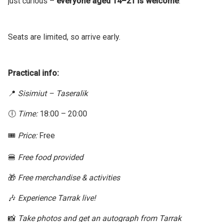
just curious –
everyone aged 14–21 is welcome
.
Seats are limited, so arrive early.
Practical info:
📍
Sisimiut – Taseralik
🕕
Time:
18:00 – 20:00
🎟️
Price:
Free
🍔
Free food provided
🎁
Free merchandise & activities
🎶
Experience Tarrak live!
📸
Take photos and get an autograph from Tarrak