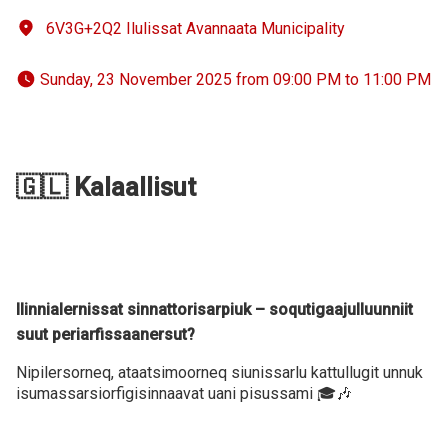
6V3G+2Q2 Ilulissat Avannaata Municipality
 Sunday, 23 November 2025 from 09:00 PM to 11:00 PM 
🇬🇱 Kalaallisut
Ilinnialernissat sinnattorisarpiuk – soqutigaajulluunniit
suut periarfissaanersut?
Nipilersorneq, ataatsimoorneq siunissarlu kattullugit unnuk
isumassarsiorfigisinnaavat uani pisussami 🎓🎶