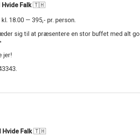
 Hvide Falk
🇹🇭
kl. 18.00 — 395,- pr. person.
der sig til at præsentere en stor buffet med alt go

 jer!
943343.
l Hvide Falk
🇹🇭