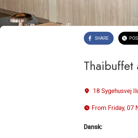
SHARE
POS
Thaibuffet 
18 Sygehusvej Il
 From Friday, 07
Dansk: