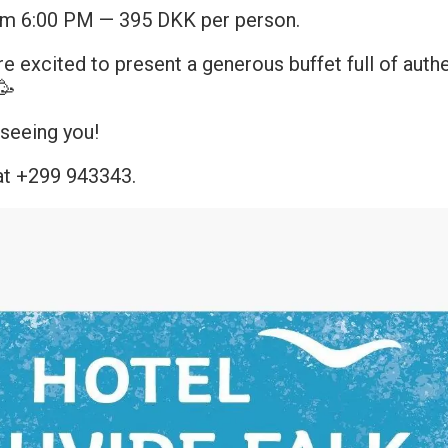
m 6:00 PM — 395 DKK per person.
e excited to present a generous buffet full of auth
🥳
seeing you!
at +299 943343.