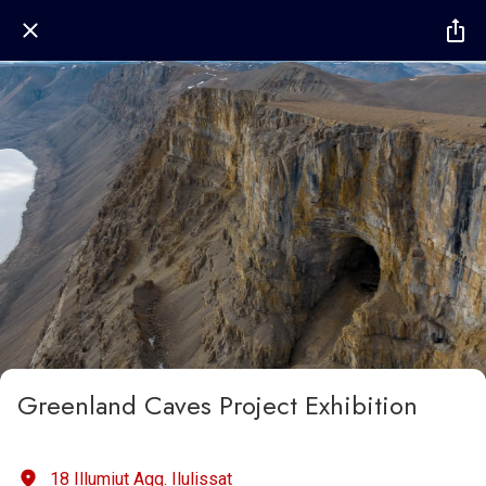
Greenland Caves Project Exhibition
18 Illumiut Aqq. Ilulissat