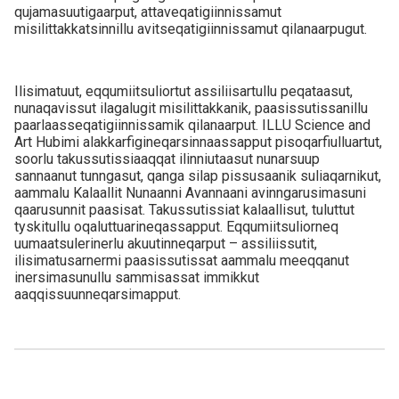
qujamasuutigaarput, attaveqatigiinnissamut
misilittakkatsinnillu avitseqatigiinnissamut qilanaarpugut.
Ilisimatuut, eqqumiitsuliortut assiliisartullu peqataasut,
nunaqavissut ilagalugit misilittakkanik, paasissutissanillu
paarlaasseqatigiinnissamik qilanaarput. ILLU Science and
Art Hubimi alakkarfigineqarsinnaassapput pisoqarfiulluartut,
soorlu takussutissiaaqqat ilinniutaasut nunarsuup
sannaanut tunngasut, qanga silap pissusaanik suliaqarnikut,
aammalu Kalaallit Nunaanni Avannaani avinngarusimasuni
qaarusunnit paasisat. Takussutissiat kalaallisut, tuluttut
tyskitullu oqaluttuarineqassapput. Eqqumiitsuliorneq
uumaatsulerinerlu akuutinneqarput – assiliissutit,
ilisimatusarnermi paasissutissat aammalu meeqqanut
inersimasunullu sammisassat immikkut
aaqqissuunneqarsimapput.