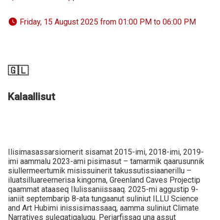
 Friday, 15 August 2025 from 01:00 PM to 06:00 PM 
🇬🇱
Kalaallisut
Ilisimasassarsiornerit sisamat 2015-imi, 2018-imi, 2019-
imi aammalu 2023-ami pisimasut – tamarmik qaarusunnik
siullermeertumik misissuinerit takussutissiaanerillu –
iluatsilluareernerisa kingorna, Greenland Caves Projectip
qaammat ataaseq Ilulissaniissaaq. 2025-mi aggustip 9-
ianiit septembarip 8-ata tungaanut suliniut ILLU Science
and Art Hubimi inissisimassaaq, aamma suliniut Climate
Narratives suleqatigalugu. Periarfissaq una assut