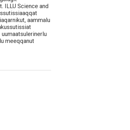
ut. ILLU Science and
ussutissiaaqqat
liaqarnikut, aammalu
akussutissiat
q uumaatsulerinerlu
malu meeqqanut