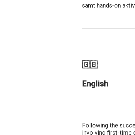
samt hands-on aktiv
🇬🇧
English
Following the succe
involving first-tim