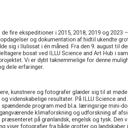
de fire ekspeditioner i 2015, 2018, 2019 og 2023 
sopdagelser og dokumentation af hidtil ukendte grot
e sig i Ilulissat i én måned. Fra den 9. august til 
deltagere bosat ved ILLU Science and Art Hub i sa
projektet. Vi er dybt taknemmelige for denne muligh
og dele erfaringer.
ere, kunstnere og fotografer glæder sig til at mød
 og videnskabelige resultater. På ILLU Science and 
spændende program med bl.a. læringsrige mini-d
igangværende klimaforskning og udforskning af afs
t præsenteret på grønlandsk, engelsk og tysk. Den 
ing viser fotografier fra både grotter og landskaber