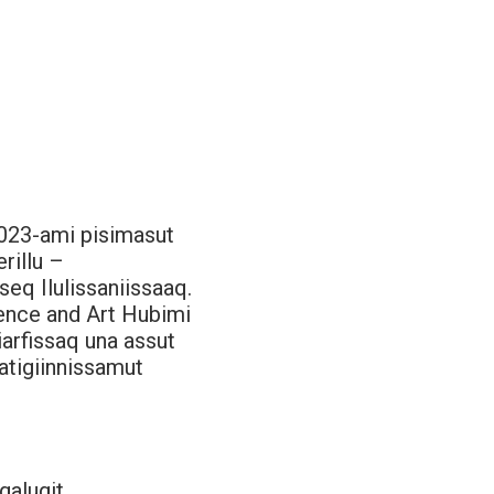
2023-ami pisimasut
rillu –
eq Ilulissaniissaaq.
ience and Art Hubimi
iarfissaq una assut
atigiinnissamut
galugit