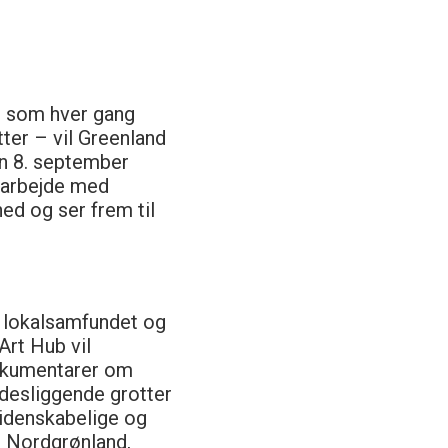
– som hver gang
ter – vil Greenland
den 8. september
marbejde med
ed og ser frem til
e lokalsamfundet og
Art Hub vil
okumentarer om
idesliggende grotter
videnskabelige og
 i Nordgrønland,