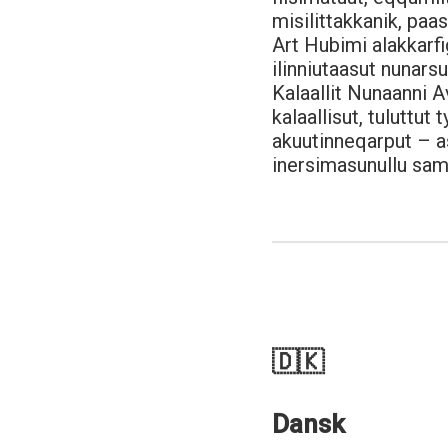
misilittakkanik, paa
Art Hubimi alakkarfi
ilinniutaasut nunars
Kalaallit Nunaanni 
kalaallisut, tuluttu
akuutinneqarput – a
inersimasunullu sa
🇩🇰
Dansk