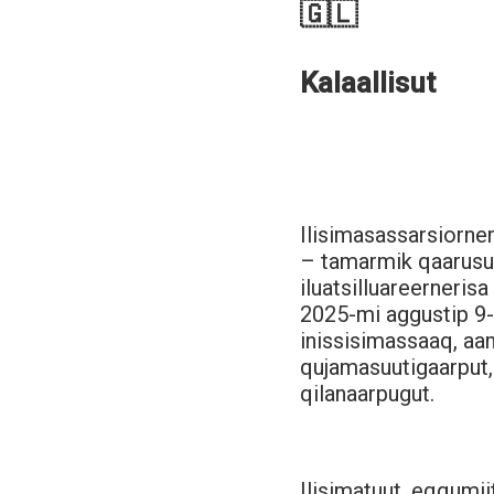
🇬🇱
Kalaallisut
Ilisimasassarsiorne
– tamarmik qaarusun
iluatsilluareerneris
2025-mi aggustip 9-
inissisimassaaq, aam
qujamasuutigaarput, 
qilanaarpugut.
Ilisimatuut, eqqumiit