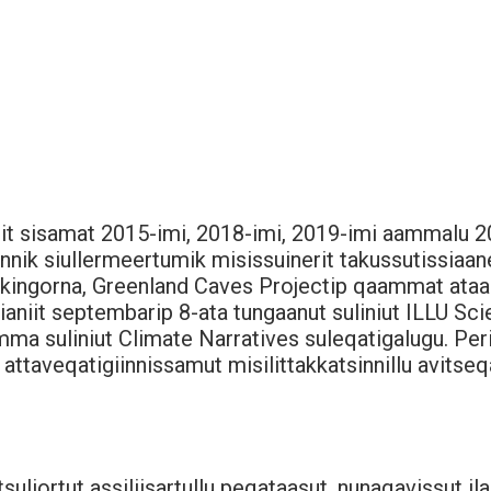
rit sisamat 2015-imi, 2018-imi, 2019-imi aammalu 
nik siullermeertumik misissuinerit takussutissiaane
a kingorna, Greenland Caves Projectip qaammat ataas
ianiit septembarip 8-ata tungaanut suliniut ILLU Sc
ma suliniut Climate Narratives suleqatigalugu. Per
attaveqatigiinnissamut misilittakkatsinnillu avitseq
suliortut assiliisartullu peqataasut, nunaqavissut ila