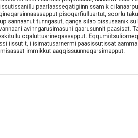
sissutissanillu paarlaasseqatigiinnissamik qilanaarp
gineqarsinnaassapput pisoqarfiulluartut, soorlu tak
uup sannaanut tunngasut, qanga silap pissusaanik su
Avannaani avinngarusimasuni qaarusunnit paasisat. T
t tyskitullu oqaluttuarineqassapput. Eqqumiitsuliorne
ssiliissutit, ilisimatusarnermi paasissutissat aam
mmisassat immikkut aaqqissuunneqarsimapput.