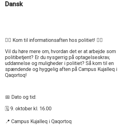
Dansk
👮‍♀️ Kom til informationsaften hos politiet! 👮‍♂️
Vil du høre mere om, hvordan det er at arbejde som
politibetjent? Er du nysgerrig på optagelseskrav,
uddannelse og muligheder i politiet? Så kom til en
spændende og hyggelig aften på Campus Kujalleq i
Qaqortoq!
📅 Dato og tid:
🗓 9. oktober kl. 16.00
📍 Campus Kujalleq i Qaqortoq