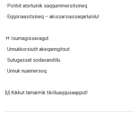
· Politiit atortuinik saqqummersitsineq
· Eqqoriaasitsineq – akissarsiassaqarlunilu!
🍴 Isumagissavagut:
· Unnukkorsiutit akeqanngitsut
· Sutugassat sodavandillu
· Unnuk nuannersoq
🙌 Kikkut tamarmik tikilluaqqusaapput!