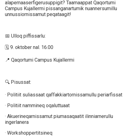
alapernaaserfigerusuppigit? Taamaappat Qaqortumi
Campus Kujallermi pissanganartumik nuannersumillu
unnussiornissamut peqataagit!
📅 Ulloq piffissarlu:
🗓 9. oktober nal. 16.00
📍 Qaqortumi Campus Kujallermi
🔍 Pisussat:
· Politiit suliassaat qaffakkiartornissamullu periarfissat
· Politiit nammineq oqaluttuaat
· Akuerineqarnissamut piumasaqaatit ilinniarnerullu
ingerlanera
· Workshoppertitsineq