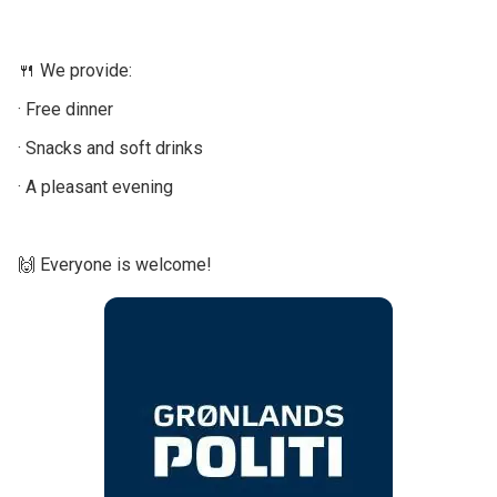
🍴 We provide:
· Free dinner
· Snacks and soft drinks
· A pleasant evening
🙌 Everyone is welcome!