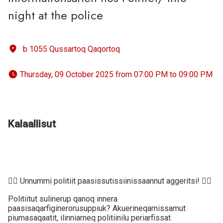
night at the police
b 1055 Qussartoq Qaqortoq
 Thursday, 09 October 2025 from 07:00 PM to 09:00 PM 
Kalaallisut
👮‍♀️ Unnummi politiit paasissutissiinissaannut aggeritsi! 👮‍♂️
Politiitut sulinerup qanoq innera
paasisaqarfiginerorusuppiuk? Akuerineqarnissamut
piumasaqaatit, ilinniarneq politiinilu periarfissat