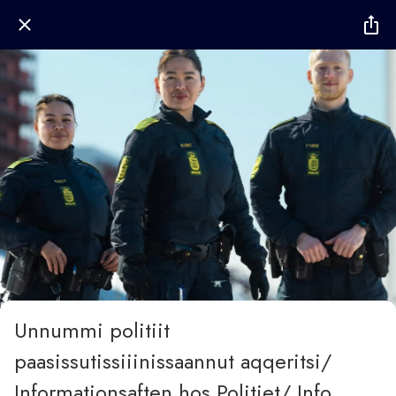
Unnummi politiit
paasissutissiiinissaannut aqqeritsi/
Informationsaften hos Politiet/ Info