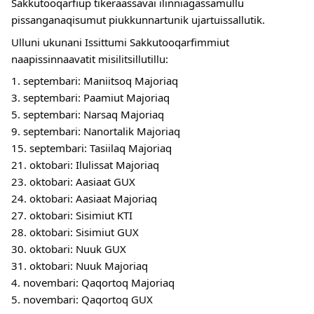
Sakkutooqarfiup tikeraassavai ilinniagassamullu
pissanganaqisumut piukkunnartunik ujartuissallutik.
Ulluni ukunani Issittumi Sakkutooqarfimmiut
naapissinnaavatit misilitsillutillu:
1. septembari: Maniitsoq Majoriaq
3. septembari: Paamiut Majoriaq
5. septembari: Narsaq Majoriaq
9. septembari: Nanortalik Majoriaq
15. septembari: Tasiilaq Majoriaq
21. oktobari: Ilulissat Majoriaq
23. oktobari: Aasiaat GUX
24. oktobari: Aasiaat Majoriaq
27. oktobari: Sisimiut KTI
28. oktobari: Sisimiut GUX
30. oktobari: Nuuk GUX
31. oktobari: Nuuk Majoriaq
4. novembari: Qaqortoq Majoriaq
5. novembari: Qaqortoq GUX