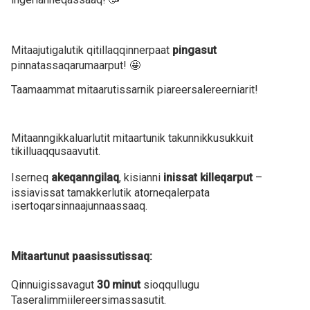
Mitaajutigalutik qitillaqqinnerpaat
pingasut
pinnatassaqarumaarput! 🤩
Taamaammat mitaarutissarnik piareersalereerniarit!
Mitaanngikkaluarlutit mitaartunik takunnikkusukkuit
tikilluaqqusaavutit.
Iserneq
akeqanngilaq
, kisianni
inissat killeqarput
–
issiavissat tamakkerlutik atorneqalerpata
isertoqarsinnaajunnaassaaq.
Mitaartunut paasissutissaq:
Qinnuigissavagut
30 minut
sioqqullugu
Taseralimmiilereersimassasutit.