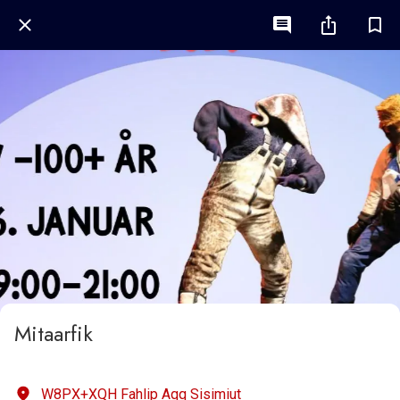
Mitaarfik
W8PX+XQH Fahlip Aqq Sisimiut