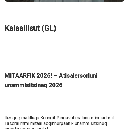
Kalaallisut (GL)
MITAARFIK 2026! – Atisalersorluni
unammisitsineq 2026
Ileqqoq malillugu Kunngit Pingasut malunnartinniarlugit
Taseralimmi mitaallaqqinnerpaanik unammisitsineq
ingerlanneqassaaq! 🥳