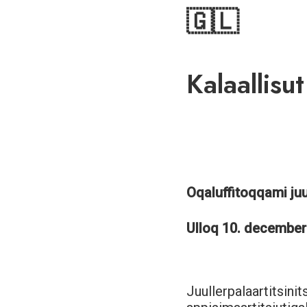
🇬🇱
Kalaallisut
Oqaluffitoqqami ju
Ulloq 10. december
Juullerpalaartitsinit