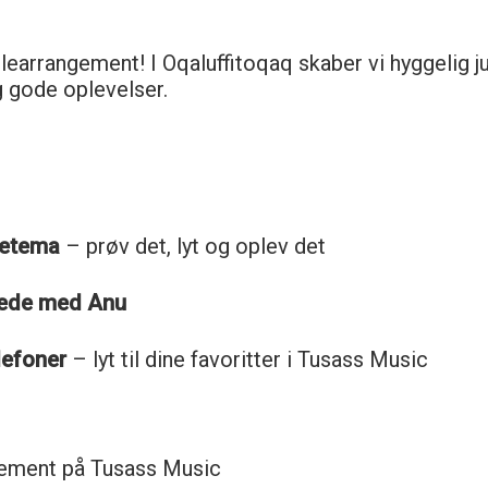
ulearrangement! I Oqaluffitoqaq skaber vi hyggelig
g gode oplevelser.
letema
– prøv det, lyt og oplev det
llede med Anu
lefoner
– lyt til dine favoritter i Tusass Music
ement på Tusass Music