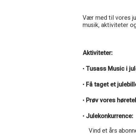
Vær med til vores j
musik, aktiviteter o
Aktiviteter:
•
Tusass Music i ju
•
Få taget et julebi
•
Prøv vores hørete
•
Julekonkurrence:
Vind et års abonn