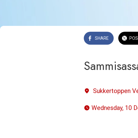
SHARE
POS
Sammisassa
Sukkertoppen V
 Wednesday, 10 