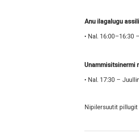
Anu ilagalugu assil
• Nal. 16:00–16:30 –
Unammisitsinermi 
• Nal. 17:30 – Juu
Nipilersuutit pillug