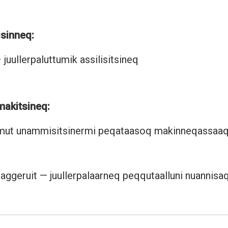
isinneq:
 juullerpaluttumik assilisitsineq
makitsineq:
llimut unammisitsinermi peqataasoq makinneqassaa
it aggeruit — juullerpalaarneq peqqutaalluni nuannisa