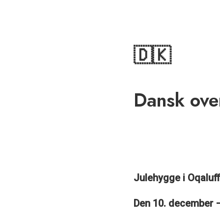
🇩🇰
Dansk ove
Julehygge i Oqaluf
Den 10. december –