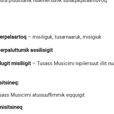
luta pisussanik nuannersunik suliaqaqataaffiuvoq.
erpalaartoq
– misiliguk, tusarnaaruk, misigiuk
erpaluttumik assilisigit
ugit misiliigit
– Tusass Musicimi nipilersuut illit n
itsineq:
ss Musicimi atuisuuffimmik eqquigit
isitsineq