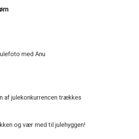
ørn
 julefoto med Anu
:
en af julekonkurrencen trækkes
kken og vær med til julehyggen!