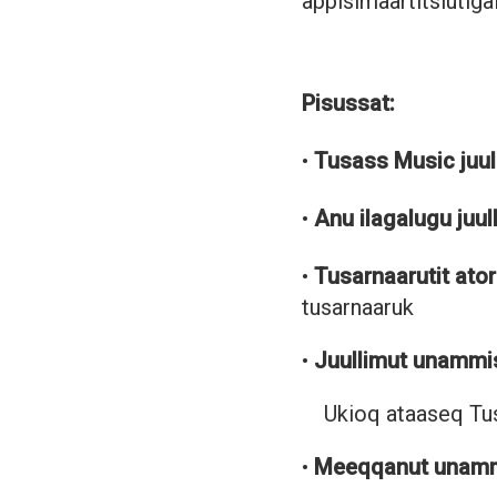
appisimaartitsiutiga
Pisussat:
•
Tusass Music juul
•
Anu ilagalugu juull
•
Tusarnaarutit atorl
tusarnaaruk
•
Juullimut unammis
Ukioq ataaseq Tusa
•
Meeqqanut unamm