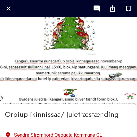
Orpiup ikinnissaa/ Juletræstænding
Søndre Strømfjord Qeqqata Kommune GL