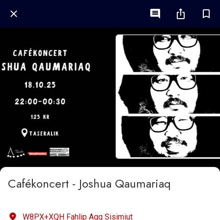
Cafékoncert - Joshua Qaumariaq
W8PX+XQH Fahlip Aqq Sisimiut