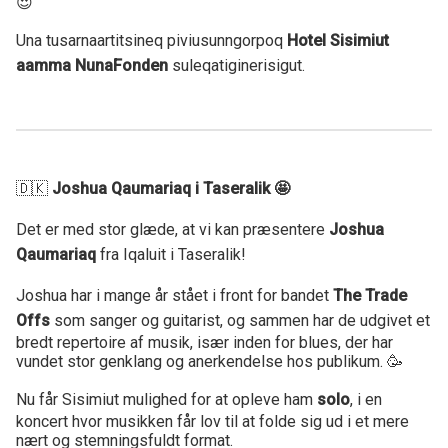
😍
Una tusarnaartitsineq piviusunngorpoq
Hotel Sisimiut
aamma NunaFonden
suleqatiginerisigut.
🇩🇰
Joshua Qaumariaq i Taseralik 🤩
Det er med stor glæde, at vi kan præsentere
Joshua
Qaumariaq
fra Iqaluit i Taseralik!
Joshua har i mange år stået i front for bandet
The Trade
Offs
som sanger og guitarist, og sammen har de udgivet et
bredt repertoire af musik, især inden for blues, der har
vundet stor genklang og anerkendelse hos publikum. 🥳
Nu får Sisimiut mulighed for at opleve ham
solo
, i en
koncert hvor musikken får lov til at folde sig ud i et mere
nært og stemningsfuldt format.