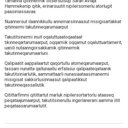
Tamanna qitinnermik ilitsersuisup Sarah Aviaja
Hammekenip qitik, erinarsuutit nipilersornerlu atorlugit
paasiniassavaa.
Nuannersut ilaannikkullu annernarsinnaasut misigisartakkat
qitinnermi takutinneqarumaarput.
Takutitsinermi inuit oqaluttuaatoqaataat
tikinneqartarumaarput, oqqamiik oqqamut oqaluttuartarnerit,
uanili nutaanngorsakkamik qitinnermik
takutinneqarumaarluni.
Qalipaatit aappalaartut qaqortullu atorneqarumaarput,
tassani nunatta qallunaallu erfalasui qalipaateqataanik
takutitsiniarlutik, aammattaarli nunasiaataasimanermi
misigisat sakkortusinnaasut qalipaatikkut
takutinneqassallutik.
Qitittarfimmi qitittartut marluk nipilersortartorlu ataaseq
peqataajumaarput, takutitsinerullu ingerlanerani aamma illit
peqataasarumaarlutit.