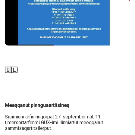
🇬🇱
Meeqqanut pinnguaartitsineq
Sisimiuni arfininngorpat 27. september nal. 11
timersortarfimmi GUX-imi ilinniartut meeqqanut
sammisaqartitsilerput.