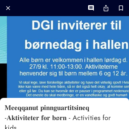
𝐌𝐞𝐞𝐪𝐪𝐚𝐧𝐮𝐭 𝐩𝐢𝐧𝐧𝐠𝐮𝐚𝐫𝐭𝐢𝐭𝐬𝐢𝐧𝐞𝐪
-𝐀𝐤𝐭𝐢𝐯𝐢𝐭𝐞𝐭𝐞𝐫 𝐟𝐨𝐫 𝐛ø𝐫𝐧 - Activities for
kids