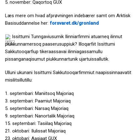
5. november: Qaqortoq GUX
Læs mere om hvad afprøvningen indebærer samt om Arktisk
Basisuddannelse her:
forsvaret.dk/gronland
Issittumi Tunngaviusumik Ilinniarfimmi atuarneq ilinnut
piukkunnarnersoq paaserusuppiuk? Illoqarfiit Issittumi
Sakkutooqarfiup tikeraassavai ilinniagassamullu
pissanganaqisumut piukkunnartunik ujartuissallutik.
Ulluni ukunani Issittumi Sakkutooqarfimmiut naapissinnaavatit
misilitsillutillu:
1. septembari: Maniitsoq Majoriaq
3. septembari: Paamiut Majoriaq
5. septembari: Narsaq Majoriaq
9. septembari: Nanortalik Majoriaq
15. septembari: Tasiilaq Majoriaq
21. oktobari: Ilulissat Majoriaq
23. oktobari: Aasiaat GUX