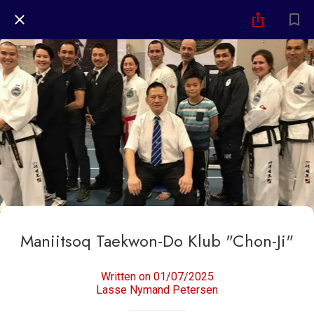
Maniitsoq Taekwon-Do Klub "Chon-Ji"
Written on 01/07/2025
Lasse Nymand Petersen