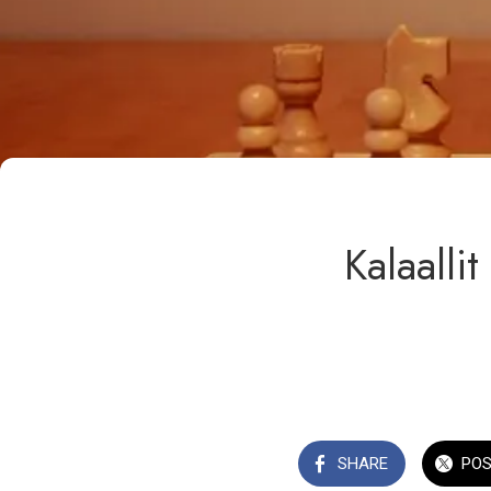
Kalaalli
SHARE
PO