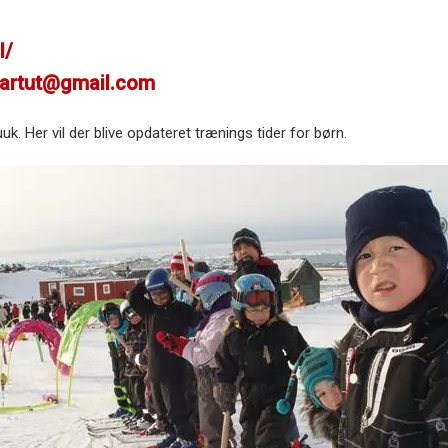
l/
artut@gmail.com
uuk. Her vil der blive opdateret trænings tider for børn.