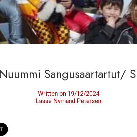
Nuummi Sangusaartartut/ S
Written on 19/12/2024
Lasse Nymand Petersen
ST