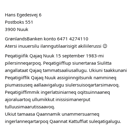
Hans Egedesvej 6
Postboks 551
3900 Nuuk
GrønlandsBanken konto 6471 4274110
Atersi inuuersilu ilanngutilaarisigit akiliilerussi 😉
Peqatigiifik Qajaq Nuuk 15 september 1983-mi
pilersinneqarpoq. Peqatigiiffiup siunertaraa Siulitta
angallataat Qajaq tammatsaaliusallugu. Ukiuni taakkunani
Peqatigiiffik Qajaq Nuuk assigiinngitsunik nammineq
piumassuseq aallaavigalugu siulersuisoqartarsimavoq.
Peqatigiiffimmik ingerlatsiniarneq oqitsuinnaaneq
ajoraluartoq ullumikkut inissisimanerput
tulluusimaarutissaavoq.
Ukiut tamaasa Qaannamik unammersuarneq
ingerlanneqartarpoq Qaannat Kattuffiat suleqatigalugu.